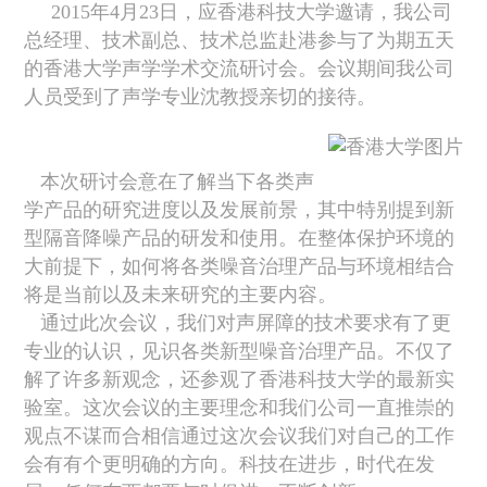
2015
年
4
月
23
日
，应香港科技大学邀请，
我公司
总经理、技术副总、技术总监赴
港
参与了为期五天
的香港大学声学学术交流研讨会。会议期间我公司
人员
受到了声学专业沈教授亲切的接待。
本次研讨会意在了解当下各类声
学产品的研究进度以及发展前景，其中特别提到新
型隔音降噪产品的研发和使用。在整体保护环境的
大前提下，如何将各类噪音治理产品与环境相结合
将是当前以及未来研究的主要内容。
通过此次会议，我们
对声屏障的技术要求有
了
更
专业的认识，见识
各类新型噪音治理产品。不仅了
解了许多新观念，还
参观了香港科技大学的最新实
验室。
这次会议的主要理念和我们公司一直推崇的
观点不谋而合相信通过这次会议我们
对自己的工作
会有
有个更明确的方向
。
科技在进步，时代在发