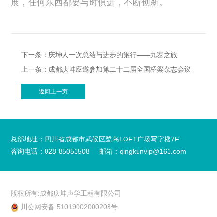
展，任何东西都要与时俱进，不断创新。
下一条：庆坤人一次总结与进步的旅行——九寨之旅
上一条：成都庆坤应邀参加第二十二届全国桥梁杂志会议
返回上一页
总部地址：四川省成都市武候区鹭岛LOFT广场写字楼7F
咨询电话：028-85053508
邮箱：qingkunvip@163.com
版权所有:成都庆坤声学工程有限公司
川公网安备 51019002000203号