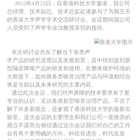
2015
年
4
月
23
日
，应香港科技大学邀请，
我公司
总经理、技术副总、技术总监赴
港
参与了为期五天
的香港大学声学学术交流研讨会。会议期间我公司
人员
受到了声学专业沈教授亲切的接待。
本次研讨会意在了解当下各类声
学产品的研究进度以及发展前景，其中特别提到新
型隔音降噪产品的研发和使用。在整体保护环境的
大前提下，如何将各类噪音治理产品与环境相结合
将是当前以及未来研究的主要内容。
通过此次会议，我们
对声屏障的技术要求有
了
更
专业的认识，见识
各类新型噪音治理产品。不仅了
解了许多新观念，还
参观了香港科技大学的最新实
验室。
这次会议的主要理念和我们公司一直推崇的
观点不谋而合相信通过这次会议我们
对自己的工作
会有
有个更明确的方向
。
科技在进步，时代在发