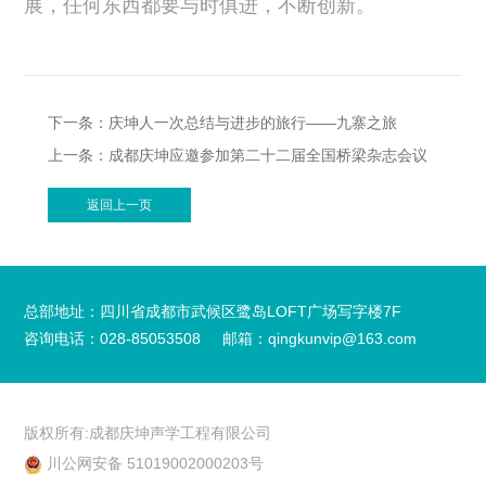
展，任何东西都要与时俱进，不断创新。
下一条：庆坤人一次总结与进步的旅行——九寨之旅
上一条：成都庆坤应邀参加第二十二届全国桥梁杂志会议
返回上一页
总部地址：四川省成都市武候区鹭岛LOFT广场写字楼7F
咨询电话：028-85053508
邮箱：qingkunvip@163.com
版权所有:成都庆坤声学工程有限公司
川公网安备 51019002000203号