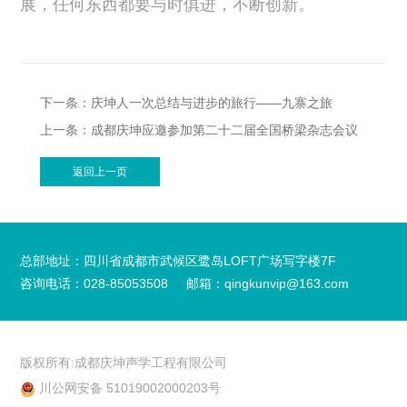
展，任何东西都要与时俱进，不断创新。
下一条：庆坤人一次总结与进步的旅行——九寨之旅
上一条：成都庆坤应邀参加第二十二届全国桥梁杂志会议
返回上一页
总部地址：四川省成都市武候区鹭岛LOFT广场写字楼7F
咨询电话：028-85053508
邮箱：qingkunvip@163.com
版权所有:成都庆坤声学工程有限公司
川公网安备 51019002000203号