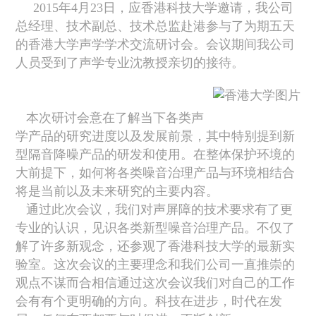
2015
年
4
月
23
日
，应香港科技大学邀请，
我公司
总经理、技术副总、技术总监赴
港
参与了为期五天
的香港大学声学学术交流研讨会。会议期间我公司
人员
受到了声学专业沈教授亲切的接待。
本次研讨会意在了解当下各类声
学产品的研究进度以及发展前景，其中特别提到新
型隔音降噪产品的研发和使用。在整体保护环境的
大前提下，如何将各类噪音治理产品与环境相结合
将是当前以及未来研究的主要内容。
通过此次会议，我们
对声屏障的技术要求有
了
更
专业的认识，见识
各类新型噪音治理产品。不仅了
解了许多新观念，还
参观了香港科技大学的最新实
验室。
这次会议的主要理念和我们公司一直推崇的
观点不谋而合相信通过这次会议我们
对自己的工作
会有
有个更明确的方向
。
科技在进步，时代在发