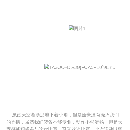
虽然天空淅沥沥地下着小雨，但是丝毫没有浇灭我们
的热情，虽然我们装备不够专业，动作不够流畅，但是大
家都能积极参与这次比赛，享受这次比赛。此次活动以羽