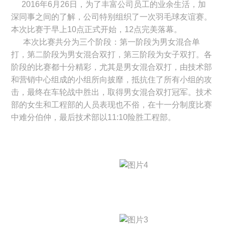
2016年6月26日，为了丰富公司员工的业余生活，加
深同事之间的了解，公司特别组织了一次羽毛球友谊赛。
本次比赛于早上10点正式开始，12点完美落幕。
本次比赛共分为三个阶段：第一阶段为男女混合单
打，第二阶段为男女混合双打，第三阶段为女子双打。各
阶段的比赛都十分精彩，尤其是男女混合双打，由技术部
和营销中心组成的小组所向披靡，抵抗住了所有小组的攻
击，最终在车轮战中胜出，取得男女混合双打冠军。技术
部的女生和工程部的人员表现也不俗，在十一分制度比赛
中难分伯仲，最后技术部以11:10险胜工程部。