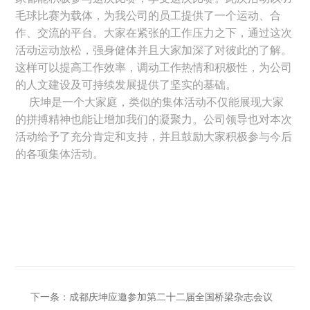
毛球比赛为载体，为我公司的员工提供了一个运动、合
作、交流的平台。大家在紧张的工作压力之下，通过这次
活动运动放松，强身健体并且大家加深了对彼此的了解。
这样可以提高工作效率，调动工作热情和积极性，为公司
的人文建设及可持续发展提供了坚实的基础。
庆坤是一个大家庭，类似的集体活动不仅能展现大家
的拼搏精神也能让增加我们的凝聚力。公司领导也对本次
活动给予了充分肯定和支持，并且鼓励大家积极参与今后
的各项集体活动。
下一条：成都庆坤应邀参加第二十二届全国桥梁杂志会议